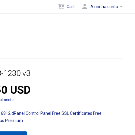
Cart
A minha conta
-1230 v3
50 USD
almente
 6812
dPanel Control Panel
Free SSL Certificates
Free
ous Premium