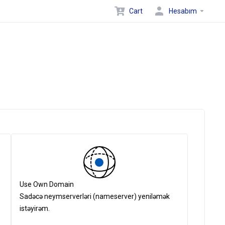
Cart
Hesabım
Use Own Domain
Sadəcə neymserverləri (nameserver) yeniləmək
istəyirəm.