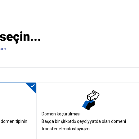
seçin...
tum
Domen köçürülməsi
 domen tipinin
Başqa bir şirkətdə qeydiyyatda olan domeni
transfer etmək istəyirəm.