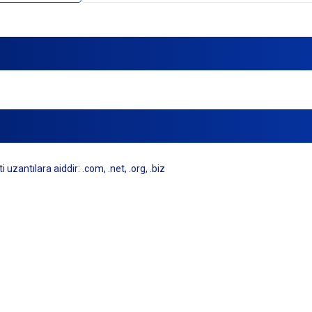
zantılara aiddir: .com, .net, .org, .biz