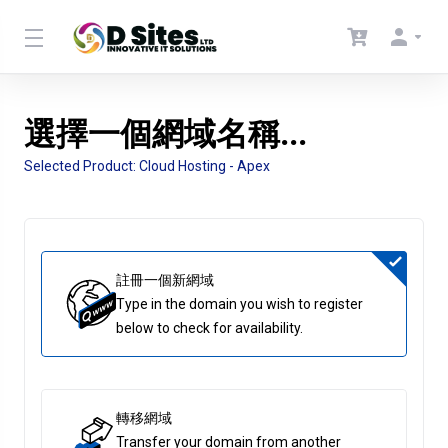
選擇一個網域名稱...
Selected Product:
Cloud Hosting - Apex
註冊一個新網域
Type in the domain you wish to register
below to check for availability.
轉移網域
Transfer your domain from another