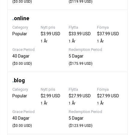
($0.00 USD)
($119.99 USD)
.
online
Category
Nytt pris
Flytta
Förnya
Popular
$3.99 USD
$33.99 USD
$37.99 USD
1 År
1 År
1 År
Grace Period
Redemption Period
40 Dagar
5 Dagar
($0.00 USD)
($175.99 USD)
.
blog
Category
Nytt pris
Flytta
Förnya
Popular
$2.99 USD
$27.99 USD
$27.99 USD
1 År
1 År
1 År
Grace Period
Redemption Period
40 Dagar
5 Dagar
($0.00 USD)
($123.99 USD)