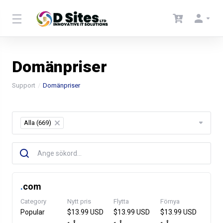
Domänpriser
Support
Domänpriser
Alla (669)
×
.
com
Category
Nytt pris
Flytta
Förnya
Popular
$13.99 USD
$13.99 USD
$13.99 USD