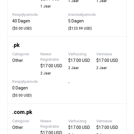
1 Jaar
1 Jaar
1 Jaar
Respijtperiode
Inwisselperiode
40 Dagen
5 Dagen
($0.00 USD)
($123.99 USD)
.
pk
Categorie
Niewe
Verhuizing
Vernieuw
Registratie
Other
$17.00 USD
$17.00 USD
$17.00 USD
2 Jaar
2 Jaar
2 Jaar
Respijtperiode
-
0 Dagen
($0.00 USD)
.
com.pk
Categorie
Niewe
Verhuizing
Vernieuw
Registratie
Other
$17.00 USD
$17.00 USD
$17.00 USD