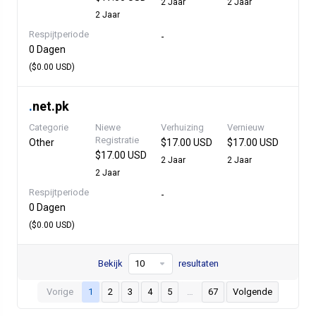
2 Jaar
2 Jaar
2 Jaar
Respijtperiode
-
0 Dagen
($0.00 USD)
.
net.pk
Categorie
Niewe
Verhuizing
Vernieuw
Registratie
Other
$17.00 USD
$17.00 USD
$17.00 USD
2 Jaar
2 Jaar
2 Jaar
Respijtperiode
-
0 Dagen
($0.00 USD)
Bekijk
resultaten
Vorige
1
2
3
4
5
…
67
Volgende