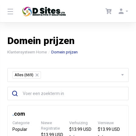
Domein prijzen
Klantensysteem Home
Domein prijzen
Alles (669)
×
.
com
Categorie
Niewe
Verhuizing
Vernieuw
Registratie
Popular
$13.99 USD
$13.99 USD
$13.99 USD