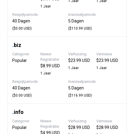
1 Jaar
1 Jaar
1 Jaar
Respijtperiode
Inwisselperiode
40 Dagen
5 Dagen
($0.00 USD)
($110.99 USD)
.
biz
Categorie
Niewe
Verhuizing
Vernieuw
Registratie
Popular
$23.99 USD
$23.99 USD
$8.99 USD
1 Jaar
1 Jaar
1 Jaar
Respijtperiode
Inwisselperiode
40 Dagen
5 Dagen
($0.00 USD)
($116.99 USD)
.
info
Categorie
Niewe
Verhuizing
Vernieuw
Registratie
Popular
$28.99 USD
$28.99 USD
$4.99 USD